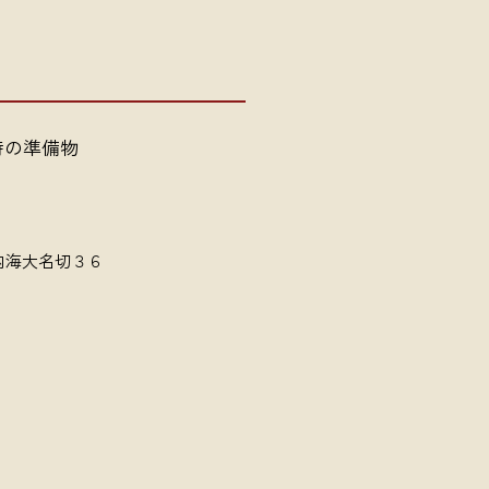
時の準備物
内海大名切３６