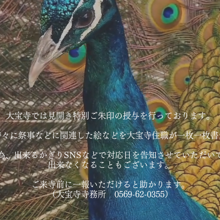
大宝寺では見開き特別ご朱印の授与を行っております。
時々に祭事などに関連した絵などを大宝寺住職が一枚一枚書
為、出来るかぎりSNSなどで対応日を告知させていただい
出来なくなることもございます。
ご来寺前に一報いただけると助かります。
（大宝寺寺務所 0569-62-0355）