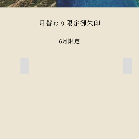
月替わり限定御朱印
6月限定
カエル
御猫