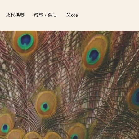
永代供養
祭事・催し
More