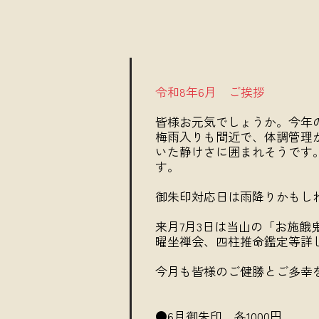
令和8年6月 ご挨拶
皆様お元気でしょうか。今年
梅雨入りも間近で、体調管理
いた静けさに囲まれそうです
す。
御朱印対応日は雨降りかもし
来月7月3日は当山の「お施
曜坐禅会、四柱推命鑑定等詳
今月も皆様のご健勝とご多幸
●6月御朱印 各1000円