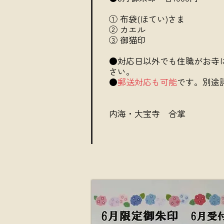
① 布袋(ほてい)さま
② カエル
③ 御猫印
●対応日以外でも住職がお寺
さい。
●
郵送対応も可能
です。別途
内海・大宝寺 合掌