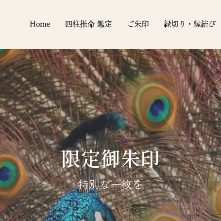
Home
四柱推命 鑑定
ご朱印
縁切り・縁結び
限定御朱印
特別な一枚を